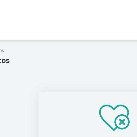
tos
tos