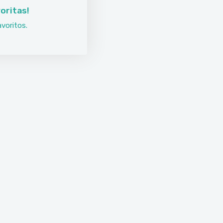
oritas!
voritos.