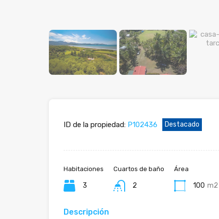
ID de la propiedad:
P102436
Destacado
Habitaciones
Cuartos de baño
Área
3
2
100
m2
Descripción