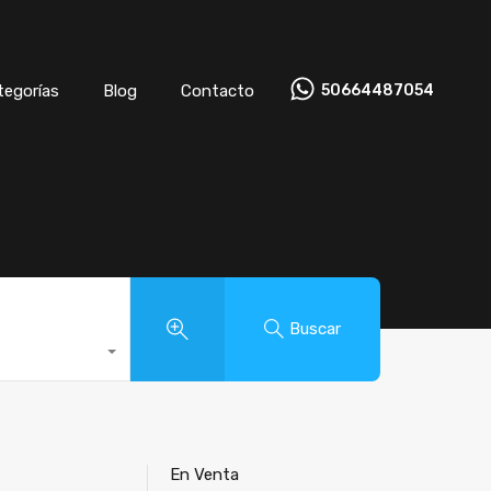
tegorías
Blog
Contacto
50664487054
Buscar
En Venta