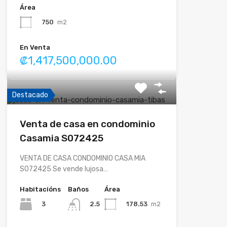
Área
750
m2
En Venta
₡1,417,500,000.00
Destacado
Venta de casa en condominio
Casamia S072425
VENTA DE CASA CONDOMINIO CASA MIA
S072425 Se vende lujosa…
Habitacións
Baños
Área
3
178.53
m2
2.5