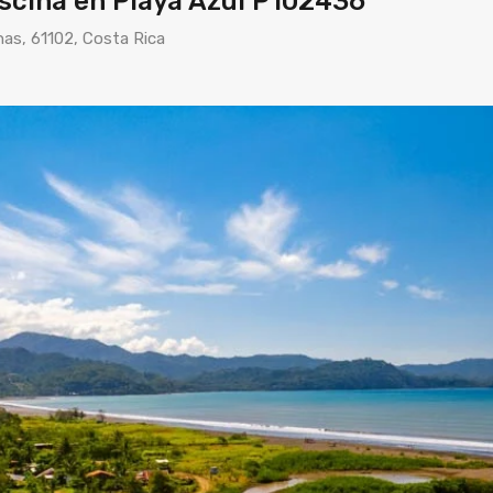
iscina en Playa Azul P102436
nas, 61102, Costa Rica