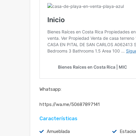
Whatsapp
:
https://wa.me/50687897141
Características
Amueblada
Estaci