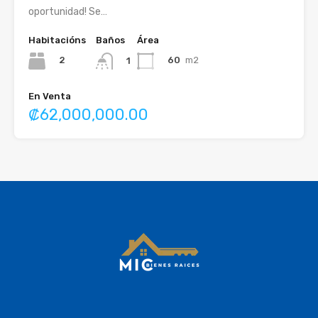
oportunidad! Se…
Habitacións
Baños
Área
2
60
m2
1
En Venta
₡62,000,000.00