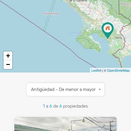
+
−
Leaflet
| ©
OpenStreetMap
Antigüedad - De menor a mayor
1
a
6
de
6
propiedades