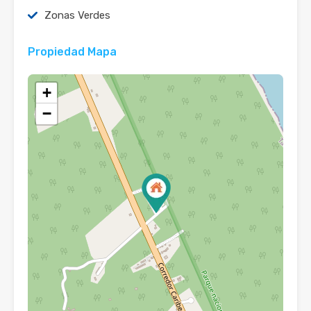
Zonas Verdes
Propiedad Mapa
+
−