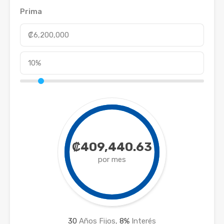
Prima
₡409,440.63
por mes
30
Años Fijos,
8
%
Interés