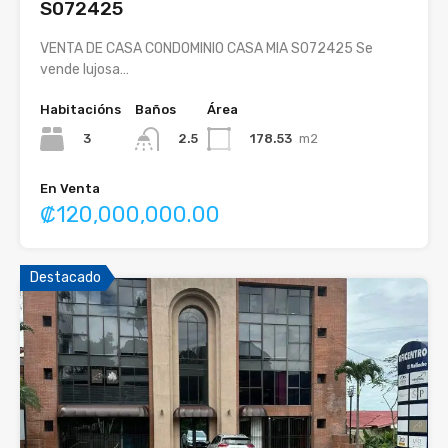
S072425
VENTA DE CASA CONDOMINIO CASA MIA S072425 Se
vende lujosa…
Habitacións
Baños
Área
3
178.53
m2
2.5
En Venta
₡120,000,000.00
Destacado