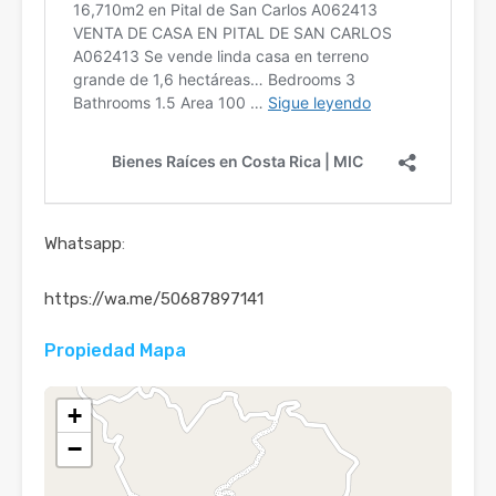
Whatsapp
:
https://wa.me/50687897141
Propiedad Mapa
+
−