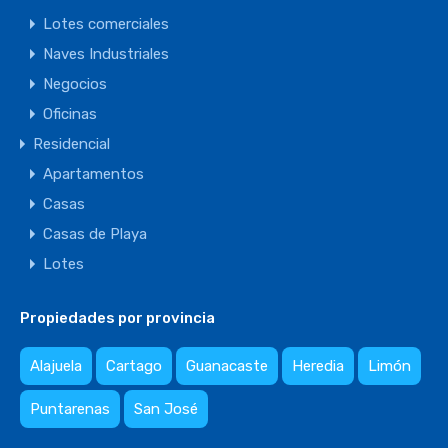
Lotes comerciales
Naves Industriales
Negocios
Oficinas
Residencial
Apartamentos
Casas
Casas de Playa
Lotes
Propiedades por provincia
Alajuela
Cartago
Guanacaste
Heredia
Limón
Puntarenas
San José