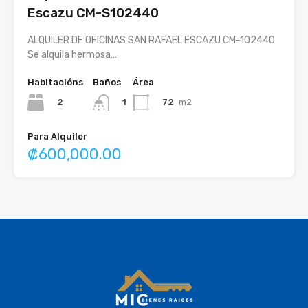
Escazu CM-S102440
ALQUILER DE OFICINAS SAN RAFAEL ESCAZU CM-102440
Se alquila hermosa…
Habitacións
Baños
Área
2
72
m2
1
Para Alquiler
₡600,000.00