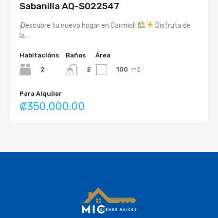
Sabanilla AQ-S022547
¡Descubre tu nuevo hogar en Carmiol!
Disfruta de
la…
Habitacións
Baños
Área
2
100
m2
2
Para Alquiler
₡350,000.00