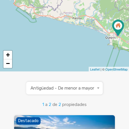
+
−
Leaflet
| ©
OpenStreetMap
Antigüedad - De menor a mayor
1
a
2
de
2
propiedades
Destacado