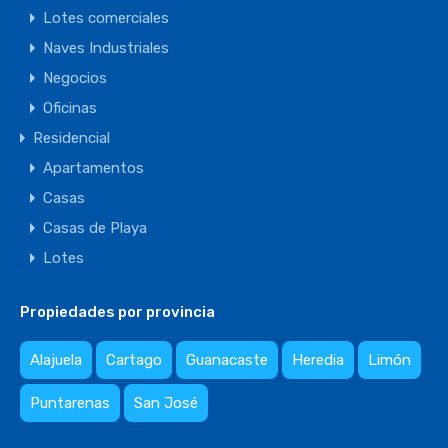
Lotes comerciales
Naves Industriales
Negocios
Oficinas
Residencial
Apartamentos
Casas
Casas de Playa
Lotes
Propiedades por provincia
Alajuela
Cartago
Guanacaste
Heredia
Limón
Puntarenas
San José