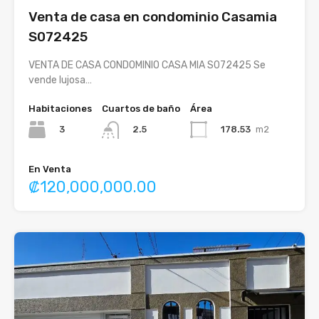
Venta de casa en condominio Casamia
S072425
VENTA DE CASA CONDOMINIO CASA MIA S072425 Se
vende lujosa…
Habitaciones
Cuartos de baño
Área
3
178.53
m2
2.5
En Venta
₡120,000,000.00