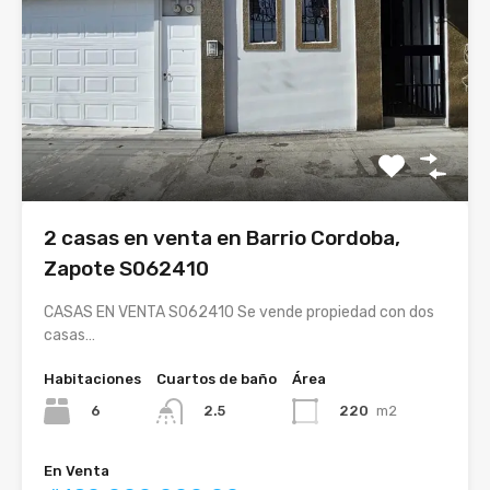
2 casas en venta en Barrio Cordoba,
Zapote S062410
CASAS EN VENTA S062410 Se vende propiedad con dos
casas…
Habitaciones
Cuartos de baño
Área
6
220
m2
2.5
En Venta