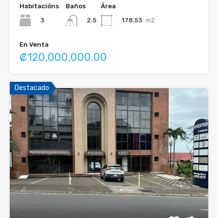
Habitacións
Baños
Área
3
178.53
m2
2.5
En Venta
₡120,000,000.00
Destacado