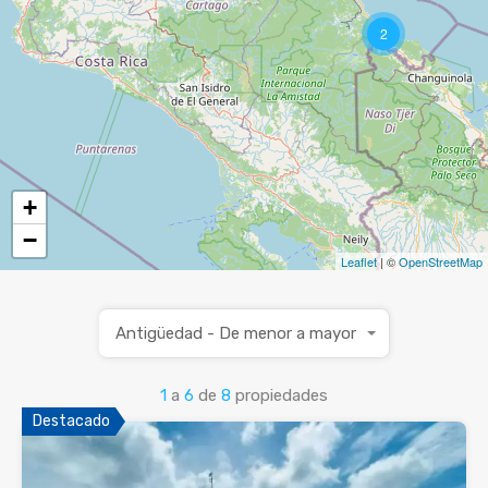
2
+
−
Leaflet
| ©
OpenStreetMap
Antigüedad - De menor a mayor
1
a
6
de
8
propiedades
Destacado